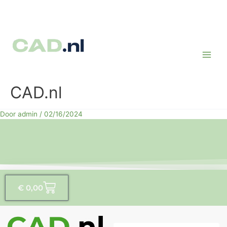
Ga
naar
de
inhoud
CAD.nl
Door
admin
/
02/16/2024
W
€
0,00
i
n
k