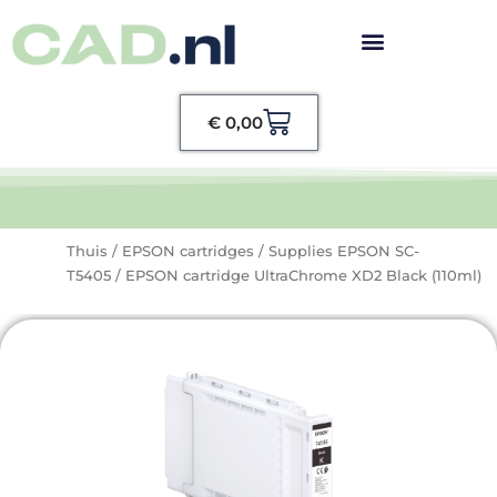
Winkelwagen
€
0,00
Thuis
/
EPSON cartridges
/
Supplies EPSON SC-
T5405
/ EPSON cartridge UltraChrome XD2 Black (110ml)