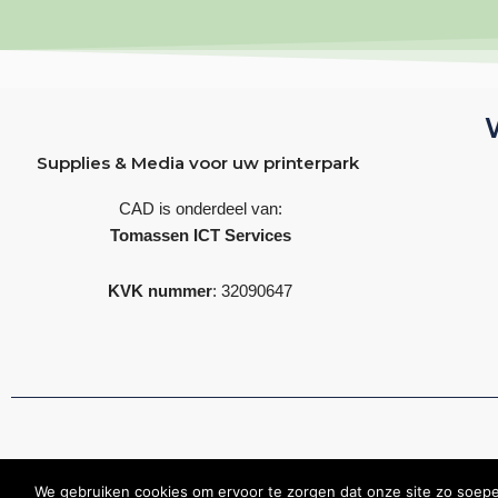
Supplies & Media voor uw printerpark
CAD is onderdeel van:
Tomassen ICT Services
KVK nummer
: 32090647
Copyrig
We gebruiken cookies om ervoor te zorgen dat onze site zo soepel 