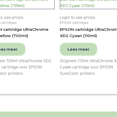
to see prices
Login to see prices
cartridges
EPSON cartridges
 cartridge UltraChrome
EPSON cartridge UltraChro
ellow (700ml)
XD2 Cyaan (110ml)
ees meer
Lees meer
nele 700ml UltraChrome XD2
Originele 110ml UltraChrome 
w cartridge voor EPSON
Cyaan cartridge voor EPSON
lor printers.
SureColor printers.