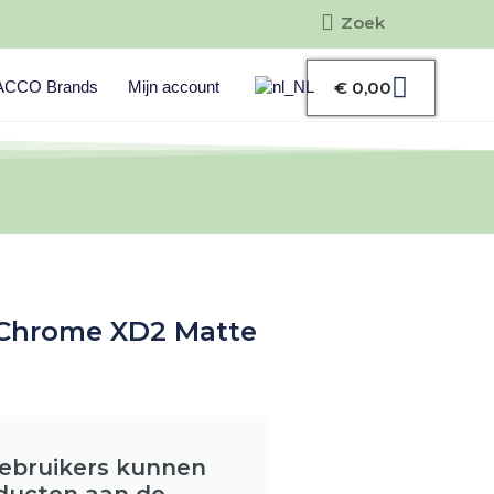
Zoeken
Zoeken
Winke
ACCO Brands
Mijn account
€
0,00
aChrome XD2 Matte
gebruikers kunnen
oducten aan de