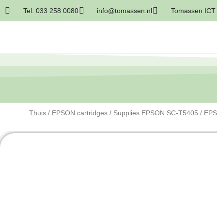
Tel: 033 258 0080
info@tomassen.nl
Tomassen ICT 
Thuis
/
EPSON cartridges
/
Supplies EPSON SC-T5405
/ EPS