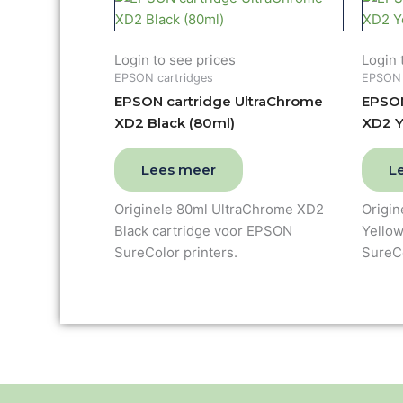
Login to see prices
Login 
EPSON cartridges
EPSON 
EPSON cartridge UltraChrome
EPSON
XD2 Black (80ml)
XD2 Y
Lees meer
L
Originele 80ml UltraChrome XD2
Origi
Black cartridge voor EPSON
Yello
SureColor printers.
SureCo