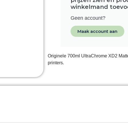
winkelmand toevo
Geen account?
Maak account aan
Originele 700ml UltraChrome XD2 Matt
printers.