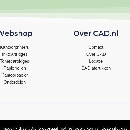
Webshop
Over CAD.nl
Kantoorprinters
Contact
Inktcartridges
Over CAD
Tonercartridges
Locatie
Papierrollen
CAD afdrukken
Kantoorpapier
Onderdelen
ht © | 2026 |
Powered by Tomassen ICT Services
mogelijk draait. Als je doorgaat met het gebruiken van deze site, gaan