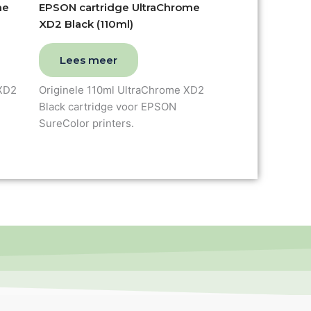
me
EPSON cartridge UltraChrome
XD2 Black (110ml)
Lees meer
 XD2
Originele 110ml UltraChrome XD2
Black cartridge voor EPSON
SureColor printers.