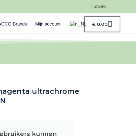
Zoeken
Zoeken
Winke
ACCO Brands
Mijn account
€
0,00
magenta ultrachrome
0N
gebruikers kunnen