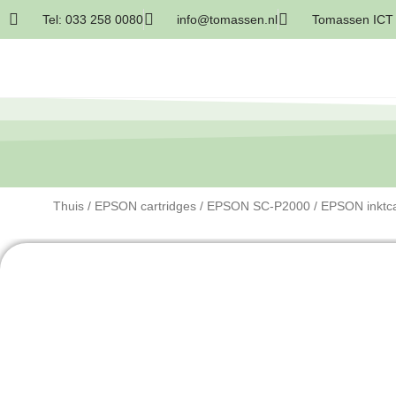
Tel: 033 258 0080
info@tomassen.nl
Tomassen ICT 
Thuis
/
EPSON cartridges
/
EPSON SC-P2000
/ EPSON inktc