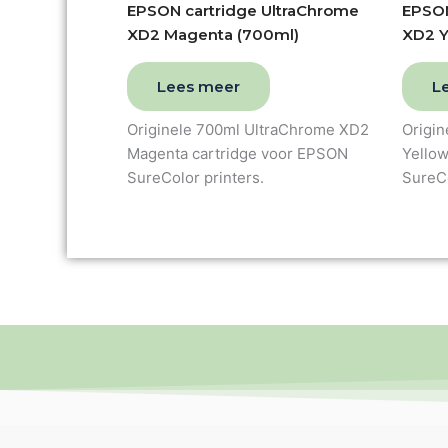
EPSON cartridge UltraChrome
EPSON
XD2 Magenta (700ml)
XD2 Y
Lees meer
L
Originele 700ml UltraChrome XD2
Origi
Magenta cartridge voor EPSON
Yello
SureColor printers.
SureCo