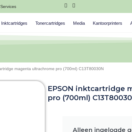
Services
Inktcartridges
Tonercartridges
Media
Kantoorprinters
artridge magenta ultrachrome pro (700ml) C13T80030N
EPSON inktcartridge 
pro (700ml) C13T8003
Alleen ingelogde 