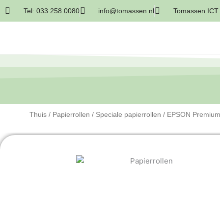
Tel: 033 258 0080
info@tomassen.nl
Tomassen ICT 
Thuis
/
Papierrollen
/
Speciale papierrollen
/ EPSON Premium 