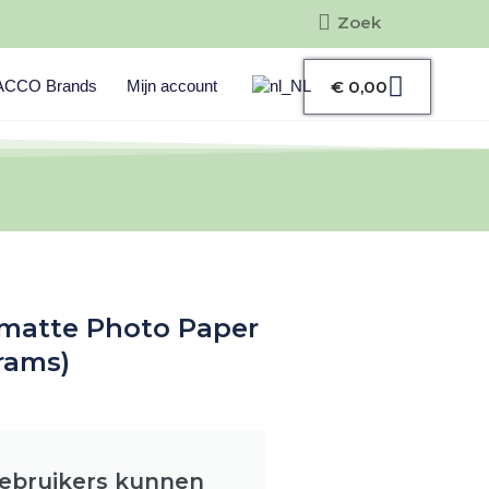
Zoeken
Zoeken
Winke
ACCO Brands
Mijn account
€
0,00
atte Photo Paper
rams)
gebruikers kunnen