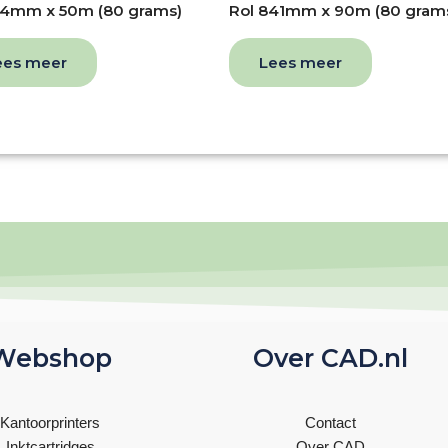
14mm x 50m (80 grams)
Rol 841mm x 90m (80 gram
ees meer
Lees meer
Webshop
Over CAD.nl
Kantoorprinters
Contact
Inktcartridges
Over CAD