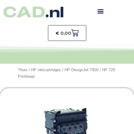
Winkelwagen
€
0,00
Thuis
/
HP inktcartridges
/
HP DesignJet T830
/ HP 729
Printhead