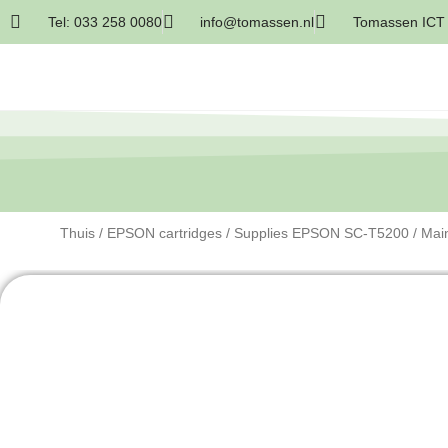
Tel: 033 258 0080
info@tomassen.nl
Tomassen ICT 
Thuis
/
EPSON cartridges
/
Supplies EPSON SC-T5200
/ Mai