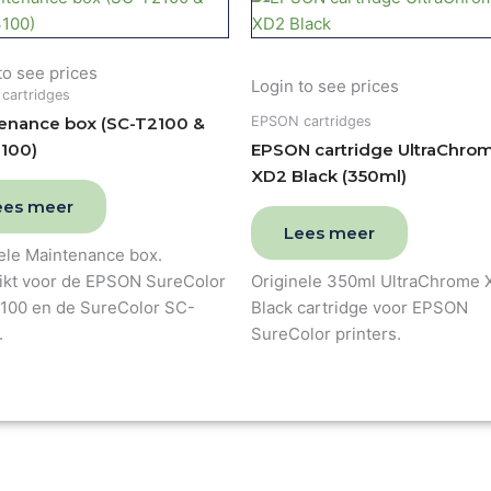
to see prices
Login to see prices
cartridges
EPSON cartridges
enance box (SC-T2100 &
100)
EPSON cartridge UltraChro
XD2 Black (350ml)
ees meer
Lees meer
ele Maintenance box.
ikt voor de EPSON SureColor
Originele 350ml UltraChrome
100 en de SureColor SC-
Black cartridge voor EPSON
.
SureColor printers.