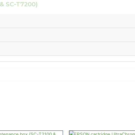
& SC-T7200)