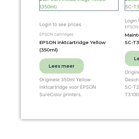
Login 
Login to see prices
EPSON 
EPSON cartridges
Maint
EPSON inktcartridge Yellow
SC-T3
(350ml)
L
Lees meer
Origin
Originele 350ml Yellow
Gesch
inktcartridge voor EPSON
SC-T2
SureColor printers.
T3100